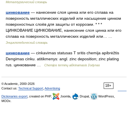
Металлургический словарь
цинкование
— нанесение слоя цинка или его сплава на
поверхность металлических изделий или насыщение цинком
поверхностных слоёв для защиты от коррозии. * * *
ЦИНКОВАНИЕ ЦИНКОВАНИЕ, нанесение слоя цинка или его
сплава на поверхность металлических изделий или… …
Энциклопедический словарь
цинкование
— cinkavimas statusas T sritis chemija apibrėžtis
Dengimas cinku. atitikmenys: angl. zinc deposition; zinc plating
rus. цинкование …
Chemijos terminų aiškinamasis žodynas
© Academic, 2000-2026
18+
Contact us:
Technical Support
,
Advertising
Dictionaries export
, created on PHP,
Joomla,
Drupal,
WordPress,
MODx.