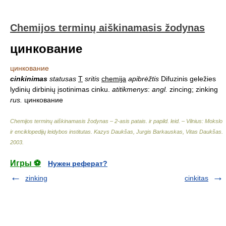
Chemijos terminų aiškinamasis žodynas
цинкование
цинкование
cinkinimas
statusas
T
sritis
chemija
apibrėžtis
Difuzinis geležies
lydinių dirbinių įsotinimas cinku.
atitikmenys
:
angl.
zincing; zinking
rus.
цинкование
Chemijos terminų aiškinamasis žodynas – 2-asis patais. ir papild. leid. – Vilnius: Mokslo
ir enciklopedijų leidybos institutas
.
Kazys Daukšas, Jurgis Barkauskas, Vitas Daukšas
.
2003
.
Игры ⚽
Нужен реферат?
zinking
cinkitas